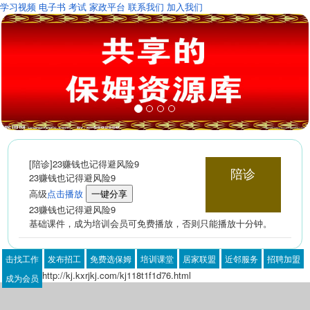
学习视频
电子书
考试
家政平台
联系我们
加入我们
[陪诊]23赚钱也记得避风险9
陪诊
23赚钱也记得避风险9
高级
点击播放
一键分享
23赚钱也记得避风险9
基础课件，成为培训会员可免费播放，否则只能播放十分钟。
击找工作
发布招工
免费选保姆
培训课堂
居家联盟
近邻服务
招聘加盟
http://kj.kxrjkj.com/kj118t1f1d76.html
成为会员