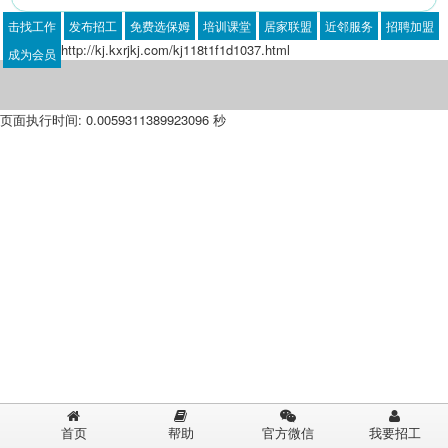
击找工作
发布招工
免费选保姆
培训课堂
居家联盟
近邻服务
招聘加盟
http://kj.kxrjkj.com/kj118t1f1d1037.html
成为会员
页面执行时间: 0.0059311389923096 秒
首页
帮助
官方微信
我要招工